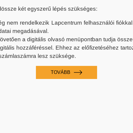
dössze két egyszerű lépés szükséges:
nem rendelkezik Lapcentrum felhasználói fiókkal, k
datai megadásával.
 követően a digitális olvasó menüpontban tudja össz
digitális hozzáféréssel. Ehhez az előfizetéséhez tar
 számlaszámra lesz szüksége.
TOVÁBB