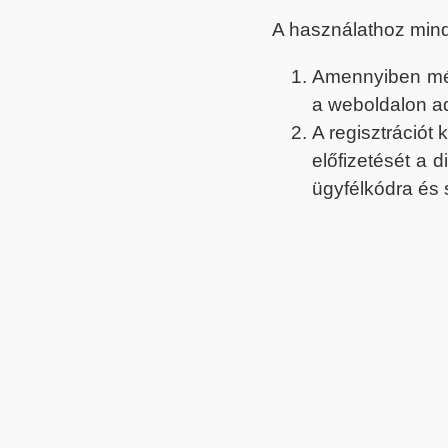
A használathoz min
Amennyiben még 
a weboldalon a
A regisztrációt
előfizetését a 
ügyfélkódra és