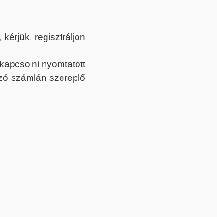
érjük, regisztráljon
ekapcsolni nyomtatott
tozó számlán szereplő