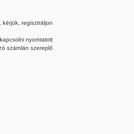
érjük, regisztráljon
ekapcsolni nyomtatott
tozó számlán szereplő