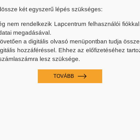
dössze két egyszerű lépés szükséges:
nem rendelkezik Lapcentrum felhasználói fiókkal, k
datai megadásával.
 követően a digitális olvasó menüpontban tudja össz
digitális hozzáféréssel. Ehhez az előfizetéséhez tar
 számlaszámra lesz szüksége.
TOVÁBB