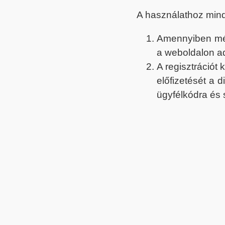
A használathoz min
Amennyiben még 
a weboldalon a
A regisztrációt
előfizetését a 
ügyfélkódra és