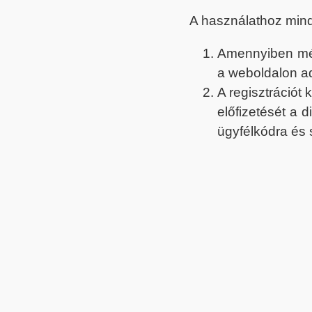
A használathoz min
Amennyiben még 
a weboldalon a
A regisztrációt
előfizetését a 
ügyfélkódra és