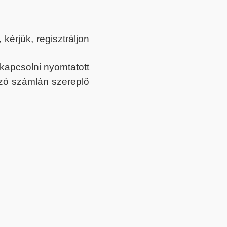
érjük, regisztráljon
ekapcsolni nyomtatott
tozó számlán szereplő