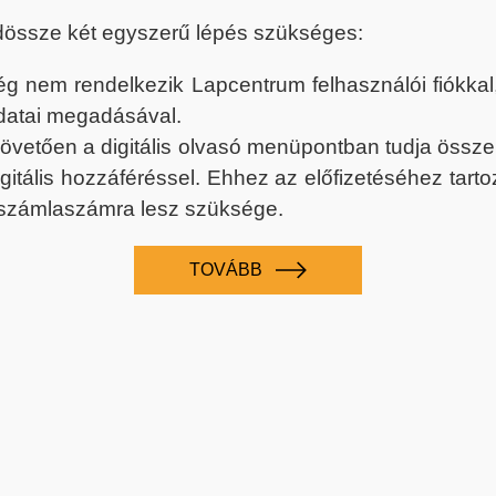
dössze két egyszerű lépés szükséges:
nem rendelkezik Lapcentrum felhasználói fiókkal, k
datai megadásával.
 követően a digitális olvasó menüpontban tudja össz
digitális hozzáféréssel. Ehhez az előfizetéséhez tar
 számlaszámra lesz szüksége.
TOVÁBB