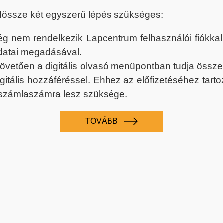
dössze két egyszerű lépés szükséges:
nem rendelkezik Lapcentrum felhasználói fiókkal, k
datai megadásával.
 követően a digitális olvasó menüpontban tudja össz
digitális hozzáféréssel. Ehhez az előfizetéséhez tar
 számlaszámra lesz szüksége.
TOVÁBB