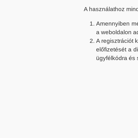
A használathoz min
Amennyiben még 
a weboldalon a
A regisztrációt
előfizetését a 
ügyfélkódra és