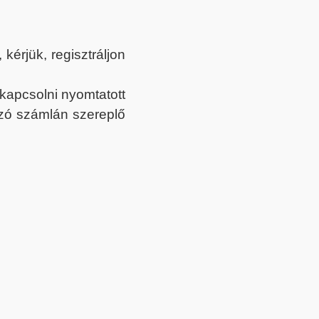
érjük, regisztráljon
ekapcsolni nyomtatott
tozó számlán szereplő