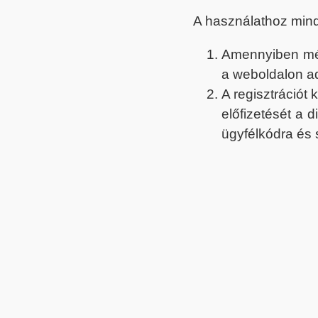
A használathoz min
Amennyiben még 
a weboldalon a
A regisztrációt
előfizetését a 
ügyfélkódra és