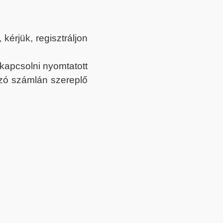
érjük, regisztráljon
ekapcsolni nyomtatott
tozó számlán szereplő