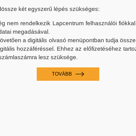
dössze két egyszerű lépés szükséges:
nem rendelkezik Lapcentrum felhasználói fiókkal, k
datai megadásával.
 követően a digitális olvasó menüpontban tudja össz
digitális hozzáféréssel. Ehhez az előfizetéséhez tar
 számlaszámra lesz szüksége.
TOVÁBB