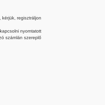
érjük, regisztráljon
ekapcsolni nyomtatott
tozó számlán szereplő