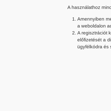
A használathoz min
Amennyiben még 
a weboldalon a
A regisztrációt
előfizetését a 
ügyfélkódra és