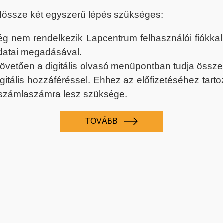
dössze két egyszerű lépés szükséges:
nem rendelkezik Lapcentrum felhasználói fiókkal, k
datai megadásával.
 követően a digitális olvasó menüpontban tudja össz
digitális hozzáféréssel. Ehhez az előfizetéséhez tar
 számlaszámra lesz szüksége.
TOVÁBB