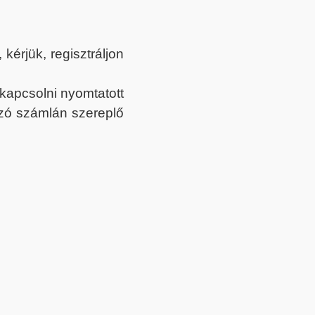
érjük, regisztráljon
ekapcsolni nyomtatott
tozó számlán szereplő