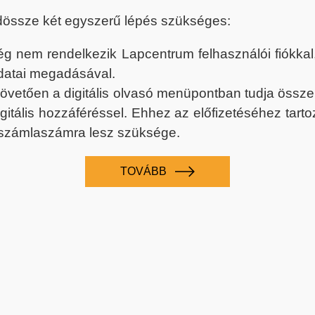
dössze két egyszerű lépés szükséges:
nem rendelkezik Lapcentrum felhasználói fiókkal, k
datai megadásával.
 követően a digitális olvasó menüpontban tudja össz
digitális hozzáféréssel. Ehhez az előfizetéséhez tar
 számlaszámra lesz szüksége.
TOVÁBB