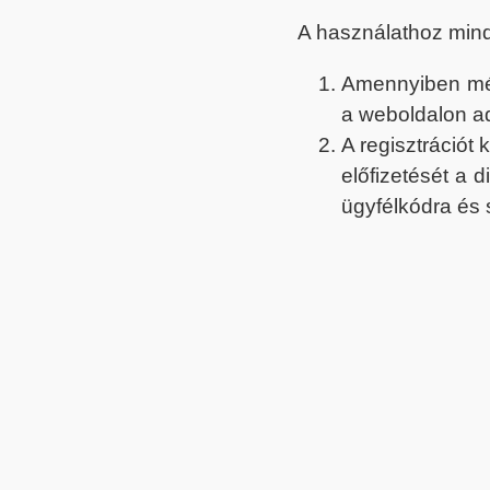
A használathoz min
Amennyiben még 
a weboldalon a
A regisztrációt
előfizetését a 
ügyfélkódra és