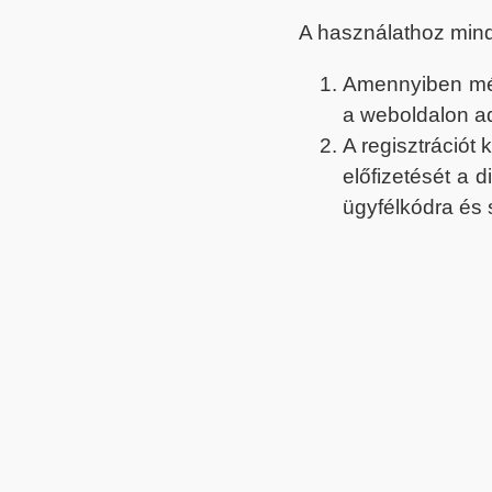
A használathoz min
Amennyiben még 
a weboldalon a
A regisztrációt
előfizetését a 
ügyfélkódra és