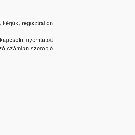
érjük, regisztráljon
ekapcsolni nyomtatott
tozó számlán szereplő