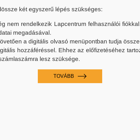
dössze két egyszerű lépés szükséges:
nem rendelkezik Lapcentrum felhasználói fiókkal, k
datai megadásával.
 követően a digitális olvasó menüpontban tudja össz
digitális hozzáféréssel. Ehhez az előfizetéséhez tar
 számlaszámra lesz szüksége.
TOVÁBB