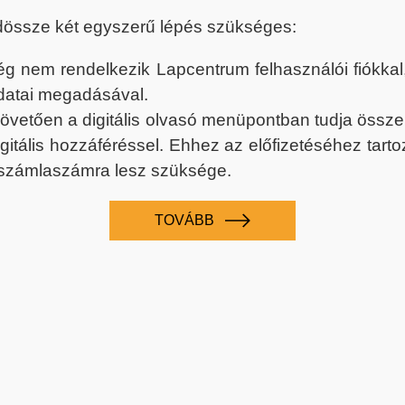
dössze két egyszerű lépés szükséges:
nem rendelkezik Lapcentrum felhasználói fiókkal, k
datai megadásával.
 követően a digitális olvasó menüpontban tudja össz
digitális hozzáféréssel. Ehhez az előfizetéséhez tar
 számlaszámra lesz szüksége.
TOVÁBB