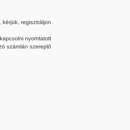
érjük, regisztráljon
ekapcsolni nyomtatott
tozó számlán szereplő