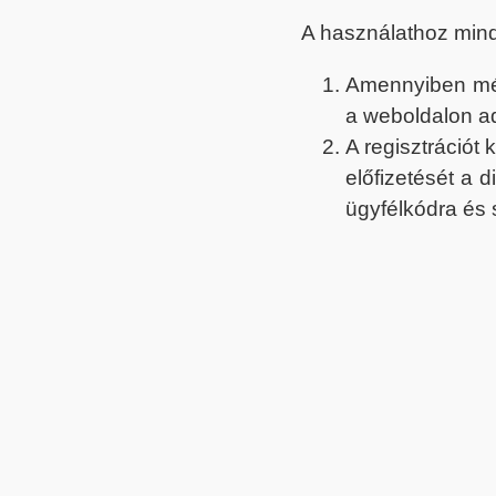
A használathoz min
Amennyiben még 
a weboldalon a
A regisztrációt
előfizetését a 
ügyfélkódra és