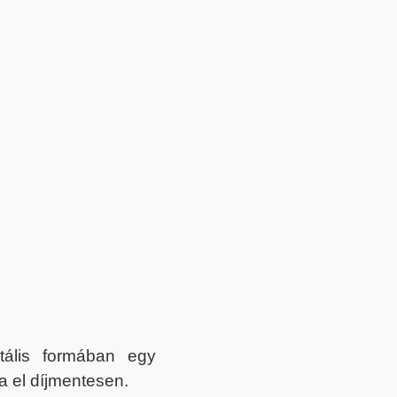
itális formában egy
a el díjmentesen.