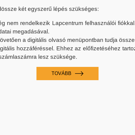
dössze két egyszerű lépés szükséges:
nem rendelkezik Lapcentrum felhasználói fiókkal, k
datai megadásával.
 követően a digitális olvasó menüpontban tudja össz
digitális hozzáféréssel. Ehhez az előfizetéséhez tar
 számlaszámra lesz szüksége.
TOVÁBB