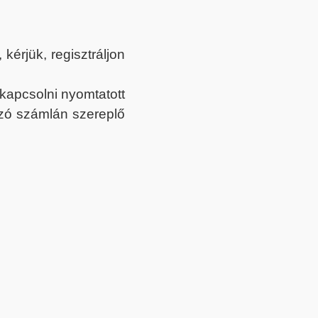
érjük, regisztráljon
ekapcsolni nyomtatott
tozó számlán szereplő