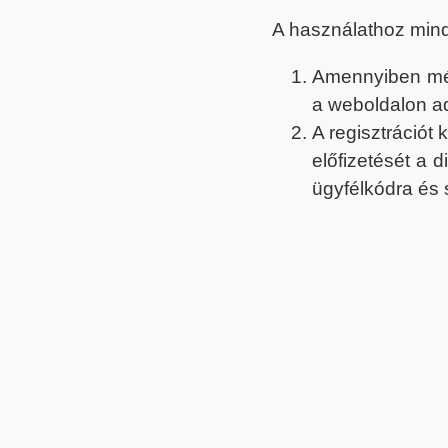
A használathoz min
Amennyiben még 
a weboldalon a
A regisztrációt
előfizetését a 
ügyfélkódra és