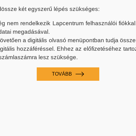
dössze két egyszerű lépés szükséges:
nem rendelkezik Lapcentrum felhasználói fiókkal, k
datai megadásával.
 követően a digitális olvasó menüpontban tudja össz
digitális hozzáféréssel. Ehhez az előfizetéséhez tar
 számlaszámra lesz szüksége.
TOVÁBB