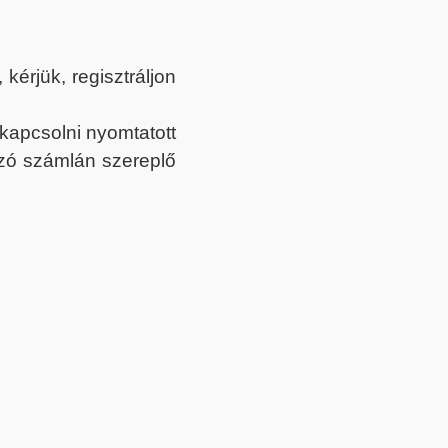
érjük, regisztráljon
ekapcsolni nyomtatott
tozó számlán szereplő