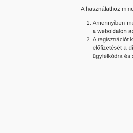
A használathoz min
Amennyiben még 
a weboldalon a
A regisztrációt
előfizetését a 
ügyfélkódra és