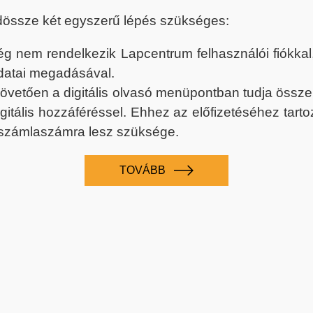
dössze két egyszerű lépés szükséges:
nem rendelkezik Lapcentrum felhasználói fiókkal, k
datai megadásával.
 követően a digitális olvasó menüpontban tudja össz
digitális hozzáféréssel. Ehhez az előfizetéséhez tar
 számlaszámra lesz szüksége.
TOVÁBB