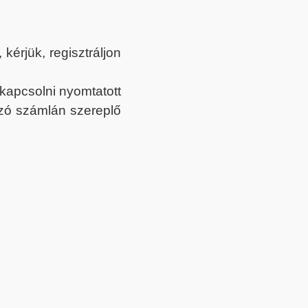
érjük, regisztráljon
ekapcsolni nyomtatott
tozó számlán szereplő