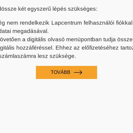
dössze két egyszerű lépés szükséges:
nem rendelkezik Lapcentrum felhasználói fiókkal, k
datai megadásával.
 követően a digitális olvasó menüpontban tudja össz
digitális hozzáféréssel. Ehhez az előfizetéséhez tar
 számlaszámra lesz szüksége.
TOVÁBB