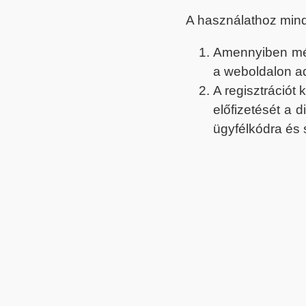
A használathoz min
Amennyiben még 
a weboldalon a
A regisztrációt
előfizetését a 
ügyfélkódra és