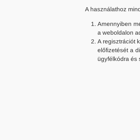
A használathoz min
Amennyiben még 
a weboldalon a
A regisztrációt
előfizetését a 
ügyfélkódra és