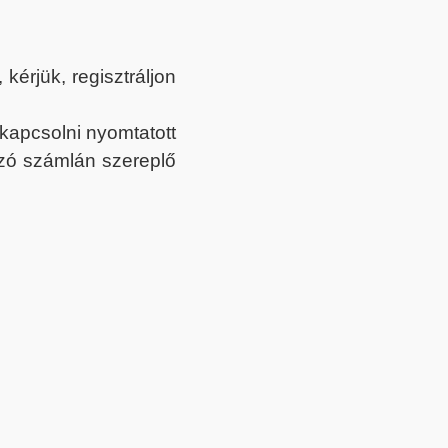
érjük, regisztráljon
ekapcsolni nyomtatott
tozó számlán szereplő