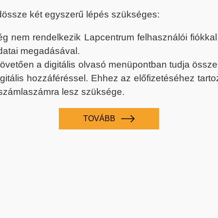
dössze két egyszerű lépés szükséges:
nem rendelkezik Lapcentrum felhasználói fiókkal, k
datai megadásával.
 követően a digitális olvasó menüpontban tudja össz
digitális hozzáféréssel. Ehhez az előfizetéséhez tar
 számlaszámra lesz szüksége.
TOVÁBB