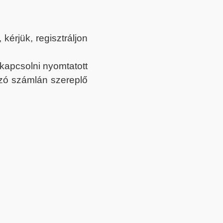
érjük, regisztráljon
ekapcsolni nyomtatott
tozó számlán szereplő