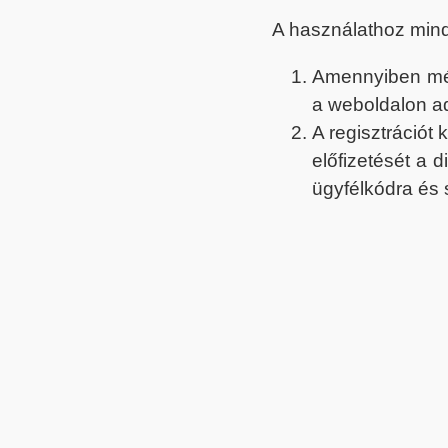
A használathoz min
Amennyiben még 
a weboldalon a
A regisztrációt
előfizetését a 
ügyfélkódra és