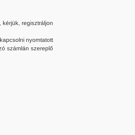
érjük, regisztráljon
ekapcsolni nyomtatott
tozó számlán szereplő