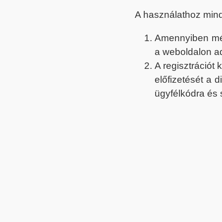
A használathoz min
Amennyiben még 
a weboldalon a
A regisztrációt
előfizetését a 
ügyfélkódra és