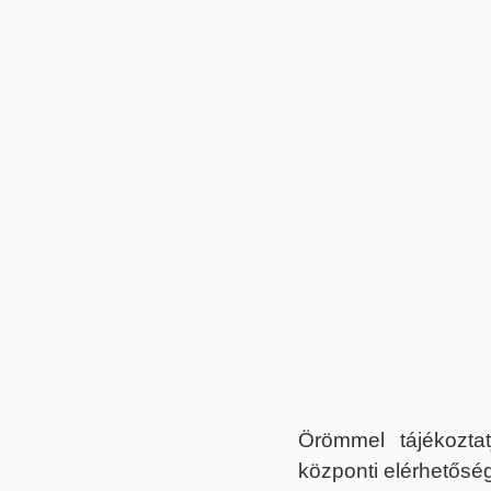
Örömmel tájékoztat
központi elérhetőség