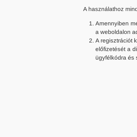
A használathoz min
Amennyiben még 
a weboldalon a
A regisztrációt
előfizetését a 
ügyfélkódra és