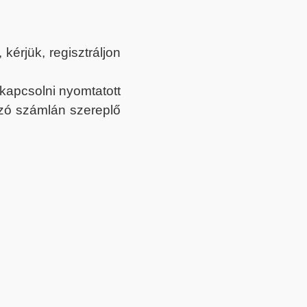
érjük, regisztráljon
ekapcsolni nyomtatott
tozó számlán szereplő