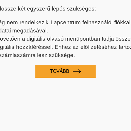
dössze két egyszerű lépés szükséges:
nem rendelkezik Lapcentrum felhasználói fiókkal, k
datai megadásával.
 követően a digitális olvasó menüpontban tudja össz
digitális hozzáféréssel. Ehhez az előfizetéséhez tar
 számlaszámra lesz szüksége.
TOVÁBB