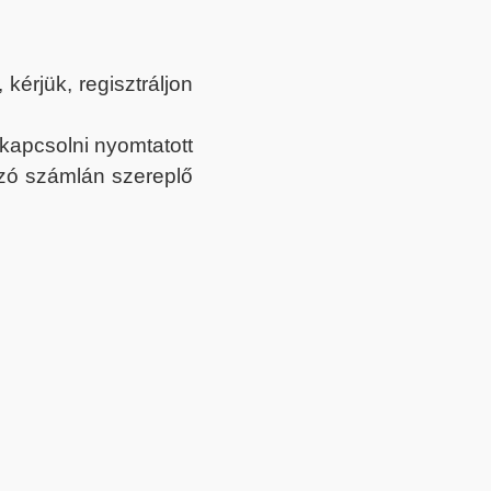
érjük, regisztráljon
ekapcsolni nyomtatott
tozó számlán szereplő