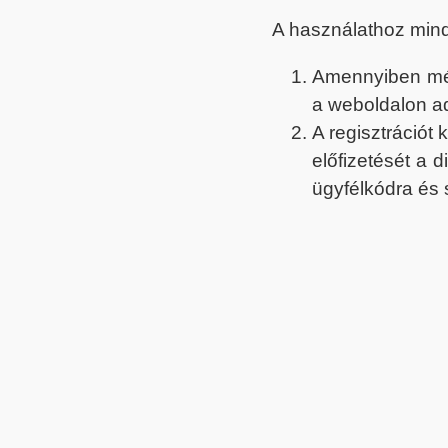
A használathoz min
Amennyiben még 
a weboldalon a
A regisztrációt
előfizetését a 
ügyfélkódra és