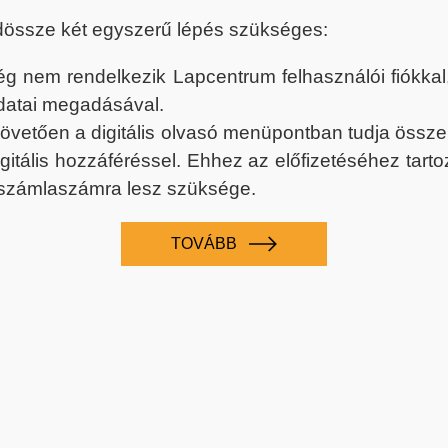
dössze két egyszerű lépés szükséges:
nem rendelkezik Lapcentrum felhasználói fiókkal, k
datai megadásával.
 követően a digitális olvasó menüpontban tudja össz
digitális hozzáféréssel. Ehhez az előfizetéséhez tar
 számlaszámra lesz szüksége.
TOVÁBB