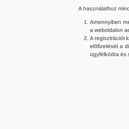
A használathoz min
Amennyiben még 
a weboldalon a
A regisztrációt
előfizetését a 
ügyfélkódra és