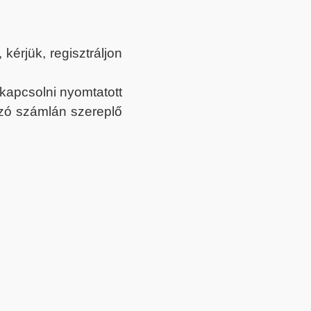
érjük, regisztráljon
ekapcsolni nyomtatott
tozó számlán szereplő