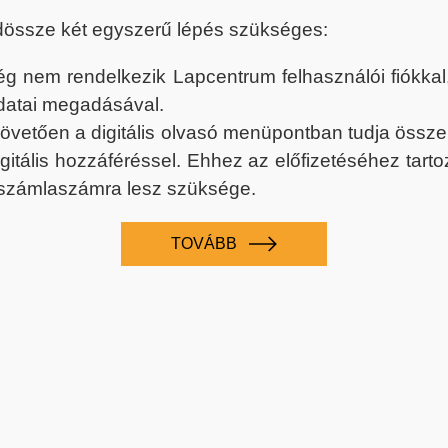
dössze két egyszerű lépés szükséges:
nem rendelkezik Lapcentrum felhasználói fiókkal, k
datai megadásával.
 követően a digitális olvasó menüpontban tudja össz
digitális hozzáféréssel. Ehhez az előfizetéséhez tar
 számlaszámra lesz szüksége.
TOVÁBB