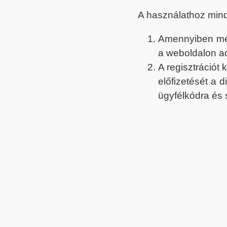
A használathoz min
Amennyiben még 
a weboldalon a
A regisztrációt
előfizetését a 
ügyfélkódra és