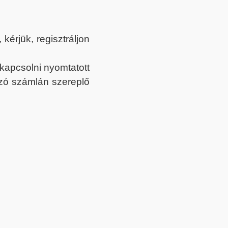
érjük, regisztráljon
ekapcsolni nyomtatott
tozó számlán szereplő