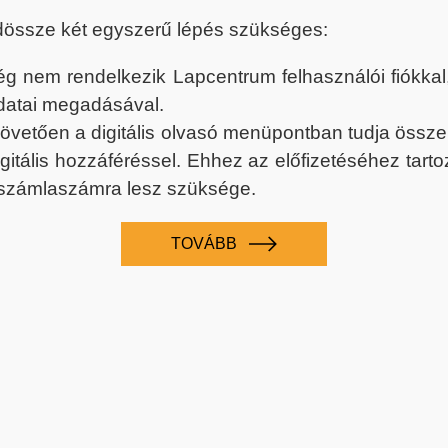
dössze két egyszerű lépés szükséges:
nem rendelkezik Lapcentrum felhasználói fiókkal, k
datai megadásával.
 követően a digitális olvasó menüpontban tudja össz
digitális hozzáféréssel. Ehhez az előfizetéséhez tar
 számlaszámra lesz szüksége.
TOVÁBB